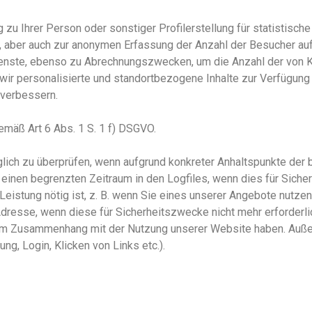
 zu Ihrer Person oder sonstiger Profilerstellung für statistis
, aber auch zur anonymen Erfassung der Anzahl der Besucher auf
ienste, ebenso zu Abrechnungszwecken, um die Anzahl der von K
ir personalisierte und standortbezogene Inhalte zur Verfügung 
 verbessern.
emäß Art 6 Abs. 1 S. 1 f) DSGVO.
äglich zu überprüfen, wenn aufgrund konkreter Anhaltspunkte der 
einen begrenzten Zeitraum in den Logfiles, wenn dies für Sicher
istung nötig ist, z. B. wenn Sie ein
es unserer
Angebot
e
nutzen
dresse, wenn diese für Sicherheitszwecke nicht mehr erforderl
t im Zusammenhang mit der Nutzung unserer Website haben. Außer
ng, Login, Klicken von Links etc.).