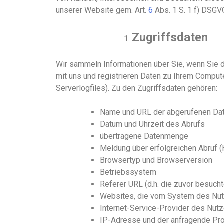
unser
er
Website
gem. Art.
6
Abs. 1
S. 1
f
)
DSGVO 
Zugriffsdaten
Wir sammeln Informationen über Sie, wenn Sie d
mit
uns und
registrieren Daten zu Ihrem Compute
Serverlogfiles). Zu den Zugriffsdaten gehören
:
Name und URL der abgerufenen Dat
Datum und Uhrzeit des Abrufs
übertragene Datenmenge
Meldung über erfolgreichen Abruf
Browsertyp und Browserversion
Betriebssystem
Referer U
RL
(d.h. die zuvor besucht
Websites, die vom System des Nut
Internet-Service-Provider des Nut
IP-Adresse und der anfragende Pro