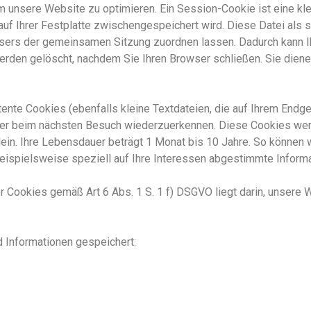
m unser
e
Website
zu optimieren. Ein Session-Cookie ist eine kle
auf Ihrer Festplatte zwischengespeichert wird. Diese Datei
als s
wsers
der gemeinsamen Sitzung zuordnen lassen. Dadurch kann
I
den gelöscht, nachdem Sie Ihren Browser schließen. Sie dienen
nte Cookies (ebenfalls kleine Textdateien, die auf Ihrem Endge
ser beim nächsten Besuch wiederzuerkennen. Diese Cookies werd
lein. Ihre Lebensdauer beträgt 1 Monat bis 10 Jahre
.
So können wi
eispielsweise speziell auf Ihre Interessen abgestimmte Informa
 Cookies gemäß Art 6 Abs. 1 S. 1 f) DSGVO liegt darin, unsere W
 Informationen gespeichert: